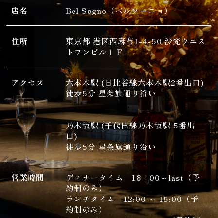
店名
Bel Sogno（ベルソーニョ）
住所
東京都 港区西麻布1-4-50 沙梵ウエス
トワンビル１Ｆ
アクセス
六本木駅 (日比谷線六本木駅2番出口)
徒歩5分 星条旗通り沿い
乃木坂駅 (千代田線乃木坂駅 5番出
口)
徒歩5分 星条旗通り沿い
営業時間
ディナータイム 18：00～last（予
約制のみ）
ランチタイム 12:00 ～ 15:00（予
約制のみ）